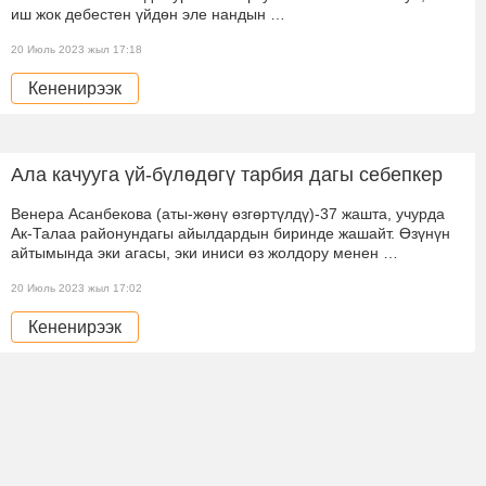
иш жок дебестен үйдөн эле нандын …
20 Июль 2023 жыл 17:18
Кененирээк
Ала качууга үй-бүлөдөгү тарбия дагы себепкер
Венера Асанбекова (аты-жөнү өзгөртүлдү)-37 жашта, учурда
Ак-Талаа районундагы айылдардын биринде жашайт. Өзүнүн
айтымында эки агасы, эки иниси өз жолдору менен …
20 Июль 2023 жыл 17:02
Кененирээк