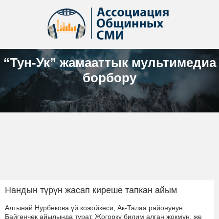
“Тун-Ук” жамааттык мультимедиа
борбору
Нандын түрүн жасап киреше тапкан айым
Алтынай Нурбекова үй кожойкеси, Ак-Талаа районунун
Байгөнчөк айылында турат. Жогорку билим алган жокмун, же