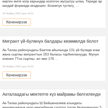
кирген мите козу карындар козгогон жугуштуу ылаң. Териде ар
кандай формада кездешип, бозомтук түстөгү, …
18 Ноябрь 2022 жыл 16:01
Кененирээк
Мигрант үй-бүлөнүн балдары көзөмөлдө болот
Ак-Талаа районундагы Баетов айылында 131 үй-бүлөдө ички
жана сырткы мигранттын 253 баласы тарбияланууда. Мунун
ичинен 77си сырткы, ал эми 176 …
18 Ноябрь 2022 жыл 15:42
Кененирээк
Акталаадагы мектепте күз майрамы белгиленди
Ак-Талаа районундагы Ш.Бейшеналиев атындагы
инновациялык орто мектебинде салттуу түрдө белгиленүүчү 7-