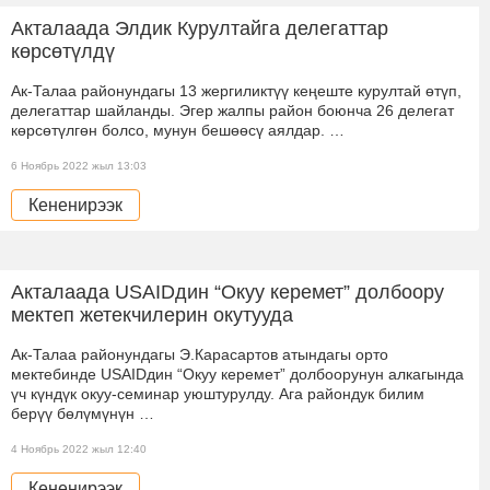
Акталаада Элдик Курултайга делегаттар
көрсөтүлдү
Ак-Талаа районундагы 13 жергиликтүү кеңеште курултай өтүп,
делегаттар шайланды. Эгер жалпы район боюнча 26 делегат
көрсөтүлгөн болсо, мунун бешөөсү аялдар. …
6 Ноябрь 2022 жыл 13:03
Кененирээк
Акталаада USAIDдин “Окуу керемет” долбоору
мектеп жетекчилерин окутууда
Ак-Талаа районундагы Э.Карасартов атындагы орто
мектебинде USAIDдин “Окуу керемет” долбоорунун алкагында
үч күндүк окуу-семинар уюштурулду. Ага райондук билим
берүү бөлүмүнүн …
4 Ноябрь 2022 жыл 12:40
Кененирээк