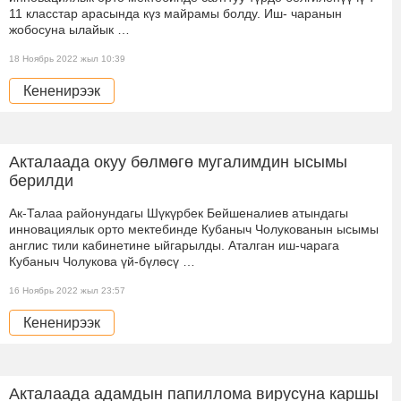
11 класстар арасында күз майрамы болду. Иш- чаранын
жобосуна ылайык …
18 Ноябрь 2022 жыл 10:39
Кененирээк
Акталаада окуу бөлмөгө мугалимдин ысымы
берилди
Ак-Талаа районундагы Шүкүрбек Бейшеналиев атындагы
инновациялык орто мектебинде Кубаныч Чолукованын ысымы
англис тили кабинетине ыйгарылды. Аталган иш-чарага
Кубаныч Чолукова үй-бүлөсү …
16 Ноябрь 2022 жыл 23:57
Кененирээк
Акталаада адамдын папиллома вирусуна каршы