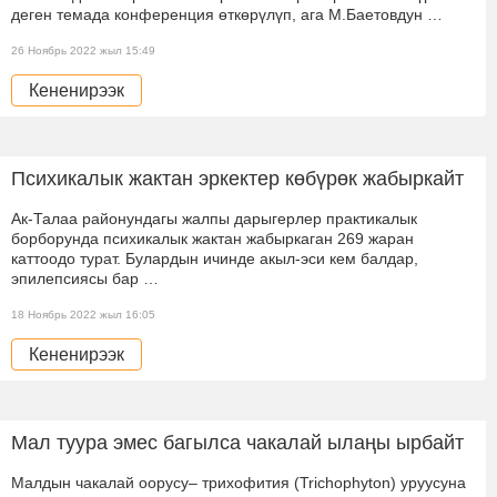
деген темада конференция өткөрүлүп, ага М.Баетовдун …
26 Ноябрь 2022 жыл 15:49
Кененирээк
Психикалык жактан эркектер көбүрөк жабыркайт
Ак-Талаа районундагы жалпы дарыгерлер практикалык
борборунда психикалык жактан жабыркаган 269 жаран
каттоодо турат. Булардын ичинде акыл-эси кем балдар,
эпилепсиясы бар …
18 Ноябрь 2022 жыл 16:05
Кененирээк
Мал туура эмес багылса чакалай ылаңы ырбайт
Малдын чакалай оорусу– трихофития (Trichophyton) уруусуна