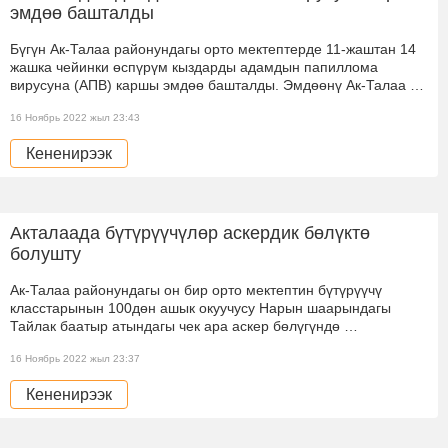
эмдөө башталды
Бүгүн Ак-Талаа районундагы орто мектептерде 11-жаштан 14
жашка чейинки өспүрүм кыздарды адамдын папиллома
вирусуна (АПВ) каршы эмдөө башталды. Эмдөөнү Ак-Талаа …
16 Ноябрь 2022 жыл 23:43
Кененирээк
Акталаада бүтүрүүчүлөр аскердик бөлүктө
болушту
Ак-Талаа районундагы он бир орто мектептин бүтүрүүчү
класстарынын 100дөн ашык окуучусу Нарын шаарындагы
Тайлак баатыр атындагы чек ара аскер бөлүгүндө …
16 Ноябрь 2022 жыл 23:37
Кененирээк