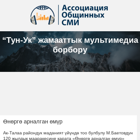
“Тун-Ук” жамааттык мультимедиа
борбору
Өнөргө арналган өмүр
Ак-Талаа райондук маданият үйүндө тоо булбулу М.Баетовдун
120 жылдык мааракесине карата «Өнөргө арналган өмүр»