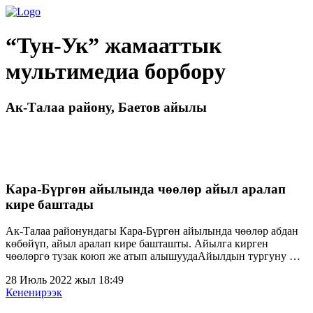
“Тун-Ук” жамааттык
мультимедиа борбору
Ак-Талаа району, Баетов айылы
Кара-Бүргөн айылында чөөлөр айыл аралап
кире баштады
Ак-Талаа районундагы Кара-Бүргөн айылында чөөлөр абдан
көбөйүп, айыл аралап кире башташты. Айылга кирген
чөөлөргө тузак коюп же атып алышуудаАйылдын тургуну …
28 Июль 2022 жыл 18:49
Кененирээк