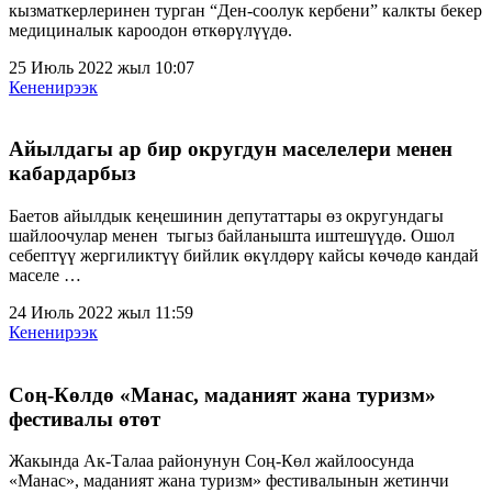
кызматкерлеринен турган “Ден-соолук кербени” калкты бекер
медициналык кароодон өткөрүлүүдө.
25 Июль 2022 жыл 10:07
Кененирээк
Айылдагы ар бир округдун маселелери менен
кабардарбыз
Баетов айылдык кеңешинин депутаттары өз округундагы
шайлоочулар менен тыгыз байланышта иштешүүдө. Ошол
себептүү жергиликтүү бийлик өкүлдөрү кайсы көчөдө кандай
маселе …
24 Июль 2022 жыл 11:59
Кененирээк
Соң-Көлдө «Манас, маданият жана туризм»
фестивалы өтөт
Жакында Ак-Талаа районунун Соң-Көл жайлоосунда
«Манас», маданият жана туризм» фестивалынын жетинчи