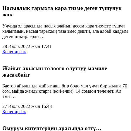
Насыялык тарыхта кара тизме деген түшүнүк
жок
Учурда эл арасында насыя алайын десем кара тизмеге түшүп
калыпмын, насыя тарыхың таза эмес дешти, ала албай калдым
деген пикирлерди …
28 Июль 2022 жыл 17:41
Кененирээк
Жайыт акысын төлөөгө олуттуу мамиле
жасалбайт
Баетов айылында жайыт акы бир бодо мал үчүн бир жылга 70
сом, майда жандыктарга (кой-эчки) 14 сомдон төлөнөт. Ал
эми …
27 Июль 2022 жыл 16:48
Кененирээк
Өмүрүм китептердин арасында өттү…