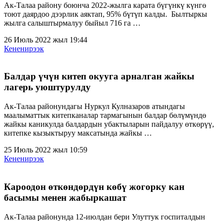
Ак-Талаа району боюнча 2022-жылга карата бүгүнкү күнгө
тоют даярдоо дээрлик аяктап, 95% бүтүп калды. Былтыркы
жылга салыштырмалуу быйыл 716 га …
26 Июль 2022 жыл 19:44
Кененирээк
Балдар үчүн китеп окууга арналган жайкы
лагерь уюштурулду
Ак-Талаа районундагы Нуркул Кулназаров атындагы
маалыматтык китепканалар тармагынын балдар бөлүмүндө
жайкы каникулда балдардын убактыларын пайдалуу өткөрүү,
китепке кызыктыруу максатында жайкы …
25 Июль 2022 жыл 10:59
Кененирээк
Кароодон өткөндөрдүн көбү жогорку кан
басымы менен жабыркашат
Ак-Талаа районунда 12-июлдан бери Улуттук госпиталдын