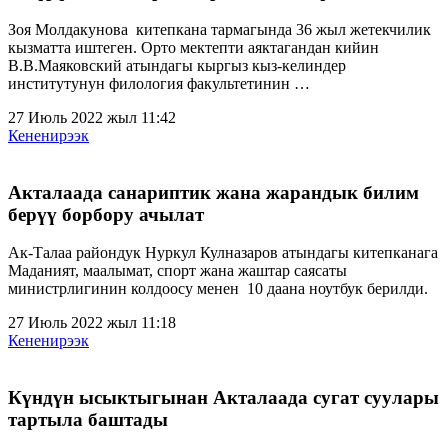
Зоя Молдакунова китепкана тармагында 36 жыл жетекчилик
кызматта иштеген. Орто мектепти аяктагандан кийин
В.В.Маяковский атындагы кыргыз кыз-келиндер
институтунун филология факультетинин …
27 Июль 2022 жыл 11:42
Кененирээк
Акталаада санариптик жана жарандык билим
берүү борбору ачылат
Ак-Талаа райондук Нуркул Кулназаров атындагы китепканага
Маданият, маалымат, спорт жана жаштар саясаты
министрлигинин колдоосу менен 10 даана ноутбук берилди.
27 Июль 2022 жыл 11:18
Кененирээк
Күндүн ысыктыгынан Акталаада сугат суулары
тартыла баштады