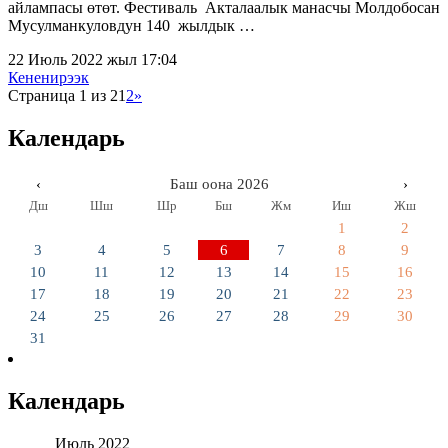
айлампасы өтөт. Фестиваль Акталаалык манасчы Молдобосан
Мусулманкуловдун 140 жылдык …
22 Июль 2022 жыл 17:04
Кененирээк
Страница 1 из 2
1
2
»
Календарь
‹
Баш оона 2026
›
Дш
Шш
Шр
Бш
Жм
Иш
Жш
1
2
3
4
5
6
7
8
9
10
11
12
13
14
15
16
17
18
19
20
21
22
23
24
25
26
27
28
29
30
31
Календарь
Июль 2022