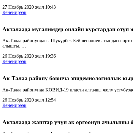
27 Ноябрь 2020 жыл 10:43
Кененирээк
Акталаада мугалимдер онлайн курстардан өтүп
Ак-Талаа районундагы Шүкүрбек Бейшеналиев атындагы орто 
алышты. …
26 Ноябрь 2020 жыл 19:36
Кененирээк
Ак-Талаа району боюнча эпидемиологиялык кыр
Ак-Талаа районунда КОВИД-19 илдети алгачкы жолу үстүбүздө
26 Ноябрь 2020 жыл 12:54
Кененирээк
Акталаада жаштар үчүн ак өргөөнүн ачылышы 