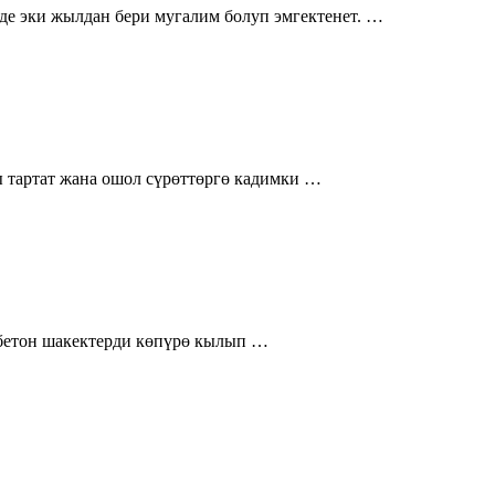
де эки жылдан бери мугалим болуп эмгектенет. …
ы тартат жана ошол сүрөттөргө кадимки …
 бетон шакектерди көпүрө кылып …