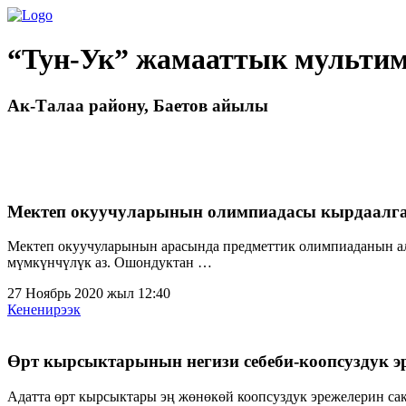
“Тун-Ук” жамааттык мультим
Ак-Талаа району, Баетов айылы
Мектеп окуучуларынын олимпиадасы кырдаалга
Мектеп окуучуларынын арасында предметтик олимпиаданын алг
мүмкүнчүлүк аз. Ошондуктан …
27 Ноябрь 2020 жыл 12:40
Кененирээк
Өрт кырсыктарынын негизи себеби-коопсуздук э
Адатта өрт кырсыктары эң жөнөкөй коопсуздук эрежелерин са