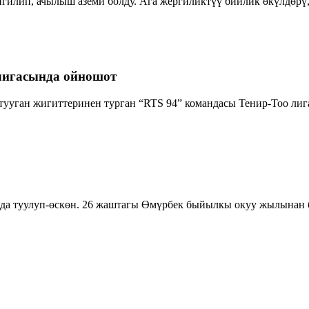
игилип, ачылыш аземи болду. Ага жергиликтүү бийлик өкүлдөрү
лигасында ойношот
ууган жигиттеринен турган “RTS 94” командасы Тенир-Тоо ли
а туулуп-өскөн. 26 жаштагы Өмүрбек быйылкы окуу жылынан б