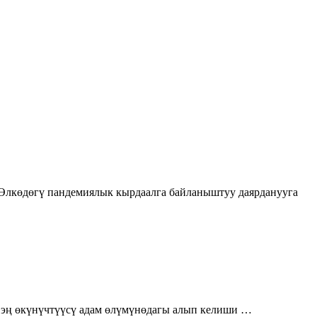
 Өлкөдөгү пандемиялык кырдаалга байланыштуу даярданууга
, эң өкүнүчтүүсү адам өлүмүнөдагы алып келиши …