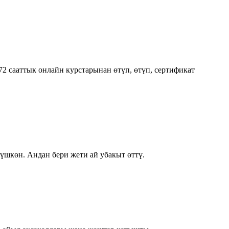
 сааттык онлайн курстарынан өтүп, өтүп, сертификат
шкөн. Андан бери жети ай убакыт өттү.