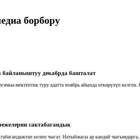
едиа борбору
 байланыштуу декабрда башталат
ачкы-мектептик туру адатта ноябрь айында өткөрүлүп келген.
режелерин сактабагандык
ктабагандыктан келип чыгат. Натыйжасы ар кандай чыгымдарга