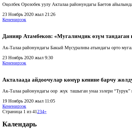
Оңолбек Орозобек уулу Акталаа районундагы Баетов айылында
23 Ноябрь 2020 жыл 21:26
Кененирээк
Данияр Атамбеков: «Мугалимдик өзүм тандаган 
Ак-Талаа районундагы Бакый Мүсүралива атындагы орто мугал
23 Ноябрь 2020 жыл 9:30
Кененирээк
Акталаада айдоочулар көмүр кенине барчу жолд
Ак-Талаа районундагы оор жүк ташыган унаа ээлери “Турук” 
19 Ноябрь 2020 жыл 11:05
Кененирээк
Страница 1 из 4
1
2
3
4
»
Календарь