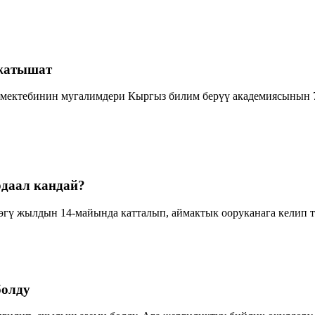
 жатышат
мектебинин мугалимдери Кыргыз билим берүү академиясынын 72
даал кандай?
гү жылдын 14-майында катталып, аймактык ооруканага келип тү
болду