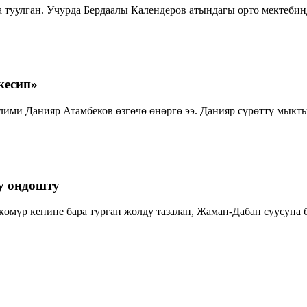
 туулган. Учурда Бердаалы Календеров атындагы орто мектебин
кесип»
ими Данияр Атамбеков өзгөчө өнөргө ээ. Данияр сүрөттү мыкт
у оңдошту
көмүр кенине бара турган жолду тазалап, Жаман-Дабан суусуна