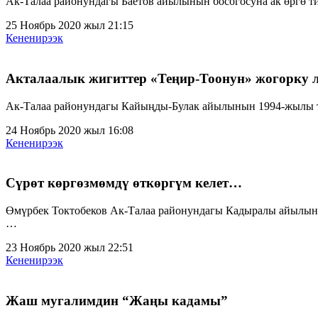
Ак-Талаа районундагы Баетов айылынын босогосуна ак өргө т
25 Ноябрь 2020 жыл 21:15
Кененирээк
Акталаалык жигиттер «Теңир-Тоонун» жогорку 
Ак-Талаа районундагы Кайыңды-Булак айылынын 1994-жылы т
24 Ноябрь 2020 жыл 16:08
Кененирээк
Сүрөт көргөзмөмдү өткөргүм келет…
Өмүрбек Токтобеков Ак-Талаа районундагы Кадыралы айылынд
…
23 Ноябрь 2020 жыл 22:51
Кененирээк
Жаш мугалимдин “Жаңы кадамы”