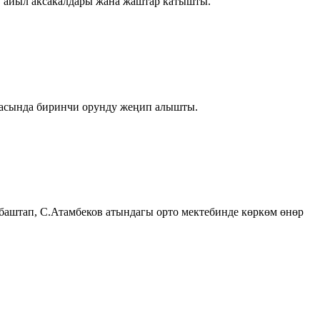
, айыл аксакалдары жана жаштар катышты.
гасында биринчи орунду жеңип алышты.
аштап, С.Атамбеков атындагы орто мектебинде көркөм өнөр