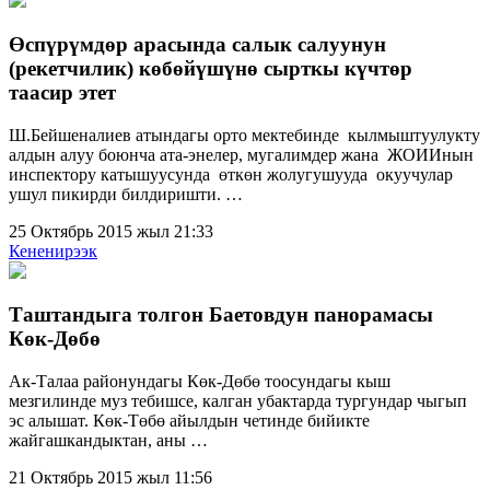
Өспүрүмдөр арасында салык салуунун
(рекетчилик) көбөйүшүнө сырткы күчтөр
таасир этет
Ш.Бейшеналиев атындагы орто мектебинде кылмыштуулукту
алдын алуу боюнча ата-энелер, мугалимдер жана ЖОИИнын
инспектору катышуусунда өткөн жолугушууда окуучулар
ушул пикирди билдиришти. …
25 Октябрь 2015 жыл 21:33
Кененирээк
Таштандыга толгон Баетовдун панорамасы
Көк-Дөбө
Ак-Талаа районундагы Көк-Дөбө тоосундагы кыш
мезгилинде муз тебишсе, калган убактарда тургундар чыгып
эс алышат. Көк-Төбө айылдын четинде бийикте
жайгашкандыктан, аны …
21 Октябрь 2015 жыл 11:56