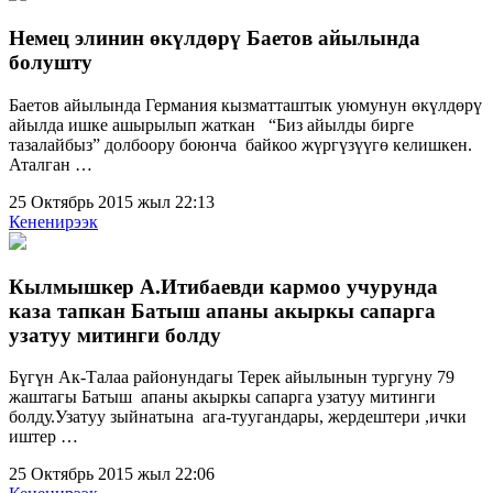
Немец элинин өкүлдөрү Баетов айылында
болушту
Баетов айылында Германия кызматташтык уюмунун өкүлдөрү
айылда ишке ашырылып жаткан “Биз айылды бирге
тазалайбыз” долбоору боюнча байкоо жүргүзүүгө келишкен.
Аталган …
25 Октябрь 2015 жыл 22:13
Кененирээк
Кылмышкер А.Итибаевди кармоо учурунда
каза тапкан Батыш апаны акыркы сапарга
узатуу митинги болду
Бүгүн Ак-Талаа районундагы Терек айылынын тургуну 79
жаштагы Батыш апаны акыркы сапарга узатуу митинги
болду.Узатуу зыйнатына ага-туугандары, жердештери ,ички
иштер …
25 Октябрь 2015 жыл 22:06