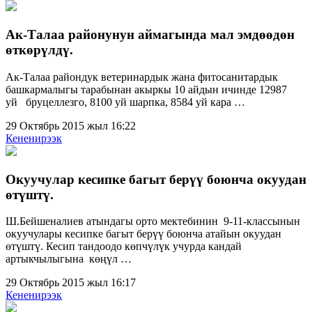
Ак-Талаа районунун аймагында мал эмдөөдөн
өткөрүлдү.
Ак-Талаа райондук ветеринардык жана фитосанитардык
башкармалыгы тарабынан акыркы 10 айдын ичинде 12987
уй бруцеллезго, 8100 уй шарпка, 8584 уй кара …
29 Октябрь 2015 жыл 16:22
Кененирээк
Окуучулар кесипке багыт берүү боюнча окуудан
өтүштү.
Ш.Бейшеналиев атындагы орто мектебинин 9-11-классынын
окуучулары кесипке багыт берүү боюнча атайын окуудан
өтүштү. Кесип тандоодо көпчүлүк учурда кандай
артыкчылыгына көңүл …
29 Октябрь 2015 жыл 16:17
Кененирээк