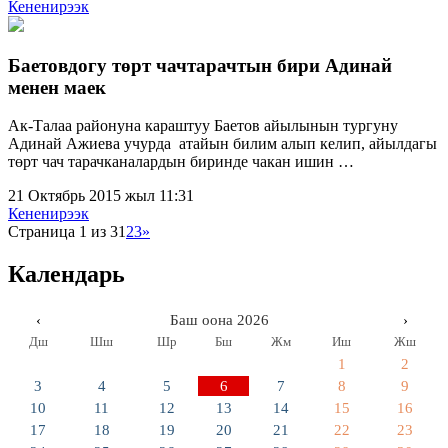
Кененирээк
Баетовдогу төрт чачтарачтын бири Адинай
менен маек
Ак-Талаа районуна караштуу Баетов айылынын тургуну
Адинай Ажиева учурда атайын билим алып келип, айылдагы
төрт чач тарачканалардын биринде чакан ишин …
21 Октябрь 2015 жыл 11:31
Кененирээк
Страница 1 из 3
1
2
3
»
Календарь
‹
Баш оона 2026
›
Дш
Шш
Шр
Бш
Жм
Иш
Жш
1
2
3
4
5
6
7
8
9
10
11
12
13
14
15
16
17
18
19
20
21
22
23