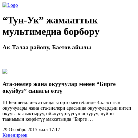
“Тун-Ук” жамааттык
мультимедиа борбору
Ак-Талаа району, Баетов айылы
Ата-энелер жана окуучулар менен “Бирге
окуйбуз” сынагы өттү
Ш.Бейшеналиев атындагы орто мектебинде 3-класстын
окуучулары жана ата-энелери арасында окуучулардын китеп
окууга кызыктыруу, ой-жүгүртүүсүн өстүрүү, дүйнө
таанымын кеңейтүү максатында “Бирге …
29 Октябрь 2015 жыл 17:17
Кененирээк