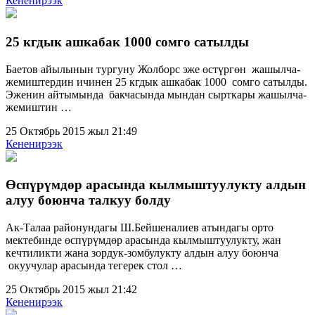
Кененирээк
25 кгдык ашкабак 1000 сомго сатылды
Баетов айылынын тургуну Жолборс эже өстүргөн жашылча-
жемиштердин ичинен 25 кгдык ашкабак 1000 сомго сатылды.
Эженин айтымында бакчасында мындан сырткары жашылча-
жемиштин …
25 Октябрь 2015 жыл 21:49
Кененирээк
Өспүрүмдөр арасында кылмыштуулукту алдын
алуу боюнча талкуу болду
Ак-Талаа районундагы Ш.Бейшеналиев атындагы орто
мектебинде өспүрүмдөр арасында кылмыштуулукту, жан
кечтиликти жана зордук-зомбулукту алдын алуу боюнча
окуучулар арасында тегерек стол …
25 Октябрь 2015 жыл 21:42
Кененирээк