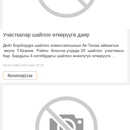
Участкалар шайлоо өткөрүүгө даяр
Дейт Борбордук шайлоо комиссиясынын Ак-Талаа аймактык
өкүлү Т.Казиев. Район боюнча учурда 20 шайлоо участкасы
бар. Бардыгы 4-октябрдагы шайлоо өнөктүгүн өткөрүүгө …
18 Сентябрь 2015 жыл 20:26
Кененирээк