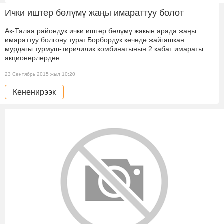
Ички иштер бөлүмү жаңы имараттуу болот
Ак-Талаа райондук ички иштер бөлүмү жакын арада жаңы
имараттуу болгону турат.Борбордук көчөдө жайгашкан
мурдагы турмуш-тиричилик комбинатынын 2 кабат имараты
акционерлерден …
23 Сентябрь 2015 жыл 10:20
Кененирээк