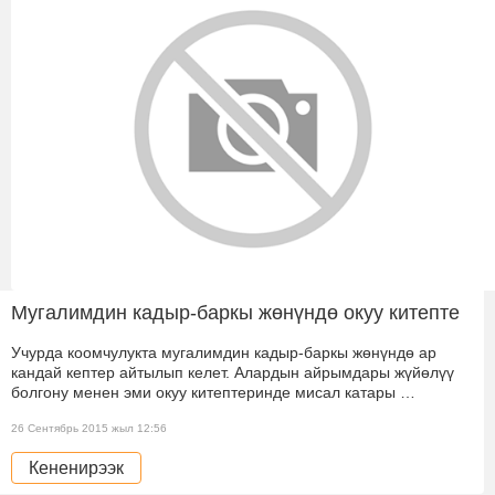
Мугалимдин кадыр-баркы жөнүндө окуу китепте
Учурда коомчулукта мугалимдин кадыр-баркы жөнүндө ар
кандай кептер айтылып келет. Алардын айрымдары жүйөлүү
болгону менен эми окуу китептеринде мисал катары …
26 Сентябрь 2015 жыл 12:56
Кененирээк