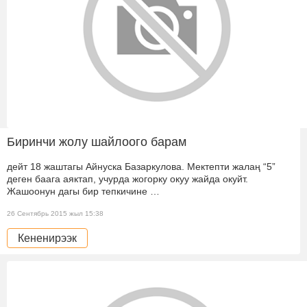
Биринчи жолу шайлоого барам
дейт 18 жаштагы Айнуска Базаркулова. Мектепти жалаң “5”
деген баага аяктап, учурда жогорку окуу жайда окуйт.
Жашоонун дагы бир тепкичине …
26 Сентябрь 2015 жыл 15:38
Кененирээк