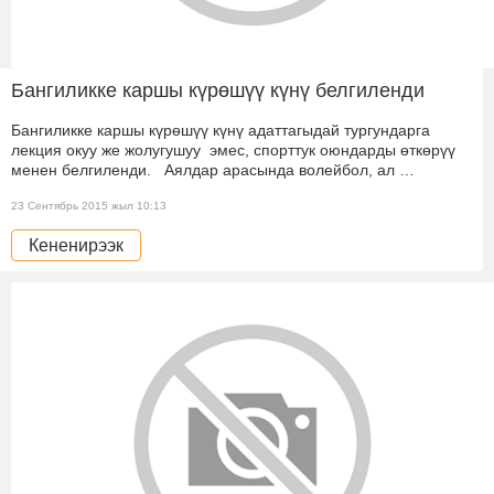
Бангиликке каршы күрөшүү күнү белгиленди
Бангиликке каршы күрөшүү күнү адаттагыдай тургундарга
лекция окуу же жолугушуу эмес, спорттук оюндарды өткөрүү
менен белгиленди. Аялдар арасында волейбол, ал …
23 Сентябрь 2015 жыл 10:13
Кененирээк