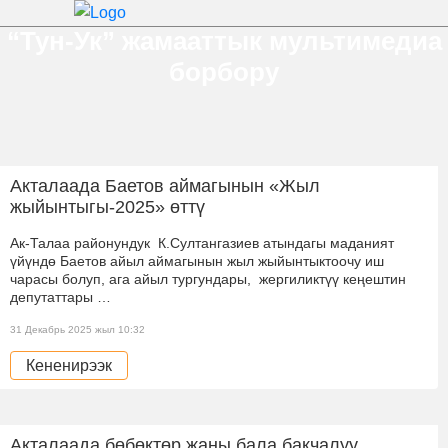
“Тун-Ук” жамааттык мультимедиа
борбору
Акталаада Баетов аймагынын «Жыл
жыйынтыгы-2025» өттү
Ак-Талаа районундук К.Султангазиев атындагы маданият
үйүндө Баетов айыл аймагынын жыл жыйынтыктоочу иш
чарасы болуп, ага айыл тургундары, жергиликтүү кеңештин
депутаттары …
31 Декабрь 2025 жыл 10:32
Кененирээк
Акталаада бөбөктөр жаңы бала бакчалуу