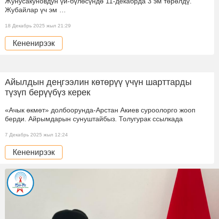
Жунусакуновдун үй-бүлөсүндө 11-декабрда 3 эм төрөлдү.
Жубайлар үч эм …
18 Декабрь 2025 жыл 21:29
Кененирээк
Айылдын деңгээлин көтөрүү үчүн шарттарды
түзүп берүүбүз керек
«Ачык өкмөт» долбоорунда-Арстан Акиев суроолорго жооп
берди. Айрымдарын сунуштайбыз. Толугурак ссылкада
7 Декабрь 2025 жыл 12:24
Кененирээк