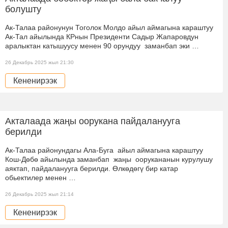
болушту
Ак-Талаа районунун Тоголок Молдо айыл аймагына караштуу
Ак-Тал айылында КРнын Президенти Садыр Жапаровдун
аралыктан катышуусу менен 90 орундуу заманбап эки …
26 Декабрь 2025 жыл 21:30
Кененирээк
Акталаада жаңы оорукана пайдаланууга
берилди
Ак-Талаа районундагы Ала-Буга айыл аймагына караштуу
Кош-Дөбө айылында заманбап жаңы оорукананын курулушу
аяктап, пайдаланууга берилди. Өлкөдөгү бир катар
обьектилер менен …
26 Декабрь 2025 жыл 21:14
Кененирээк