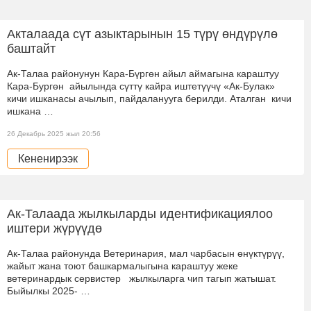
Акталаада сүт азыктарынын 15 түрү өндүрүлө
баштайт
Ак-Талаа районунун Кара-Бүргөн айыл аймагына караштуу
Кара-Бургөн айылында сүттү кайра иштетүүчү «Ак-Булак»
кичи ишканасы ачылып, пайдаланууга берилди. Аталган кичи
ишкана …
26 Декабрь 2025 жыл 20:56
Кененирээк
Ак-Талаада жылкыларды идентификациялоо
иштери жүрүүдө
Ак-Талаа районунда Ветеринария, мал чарбасын өнүктүрүү,
жайыт жана тоют башкармалыгына караштуу жеке
ветеринардык сервистер жылкыларга чип тагып жатышат.
Быйылкы 2025- …