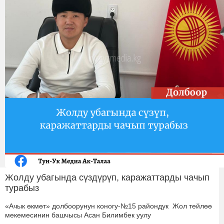
Жолду убагында сүздүрүп, каражаттарды чачып
турабыз
«Ачык өкмөт» долбоорунун коногу-№15 райондук Жол тейлөө
мекемесинин башчысы Асан Билимбек уулу