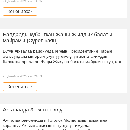
24 Декабрь 2025 жыл 16:25
Кененирээк
Балдарды кубанткан Жаңы Жылдык балаты
майрамы (Сүрөт баян)
Бүгүн Ак-Талаа районунда КРнын Президентинин Нарын
облусундагы ыйгарым укуктуу өкүлүнүн жана акимдин
балдарга арналган Жаңы Жылдык балаты майрамы өтүп, ага
…
23 Декабрь 2025 жыл 20:53
Кененирээк
Акталаада 3 эм төрөлдү
Ак-Талаа районундагы Тоголок Молдо айыл аймагына
караштуу Ак-Кыя айылынын тургуну Тимурлан