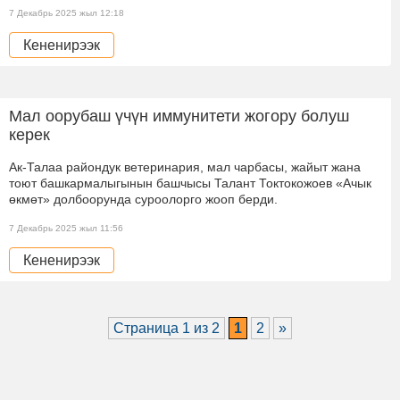
7 Декабрь 2025 жыл 12:18
Кененирээк
Мал оорубаш үчүн иммунитети жогору болуш
керек
Ак-Талаа райондук ветеринария, мал чарбасы, жайыт жана
тоют башкармалыгынын башчысы Талант Токтокожоев «Ачык
өкмөт» долбоорунда суроолорго жооп берди.
7 Декабрь 2025 жыл 11:56
Кененирээк
Страница 1 из 2
1
2
»