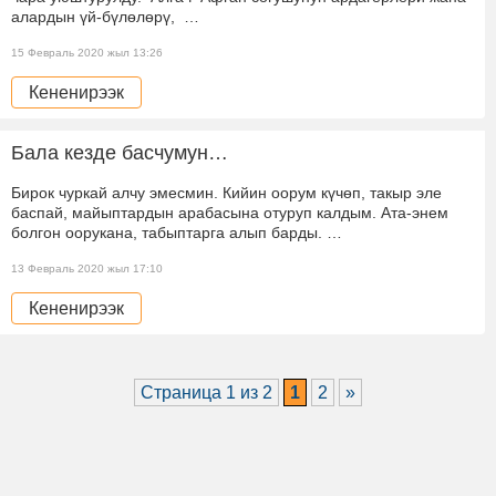
алардын үй-бүлөлөрү, …
15 Февраль 2020 жыл 13:26
Кененирээк
Бала кезде басчумун…
Бирок чуркай алчу эмесмин. Кийин оорум күчөп, такыр эле
баспай, майыптардын арабасына отуруп калдым. Ата-энем
болгон оорукана, табыптарга алып барды. …
13 Февраль 2020 жыл 17:10
Кененирээк
Страница 1 из 2
1
2
»