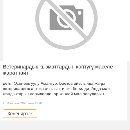
Ветеринардык кызматтардын көптүгү маселе
жаратпайт
дейт Эсенбек уулу Амантур. Баетов айылында жаңы
ветеринардык аптека ачылып, ишке берилди. Анда мал
жандыктарын дарылоодо, ар кандай мал ооруларын …
25 Февраль 2020 жыл 12:06
Кененирээк