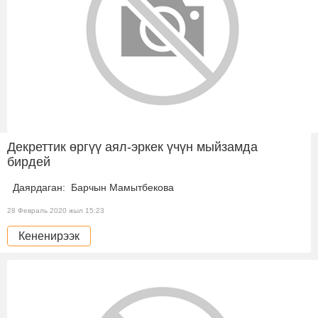
Декреттик өргүү аял-эркек үчүн мыйзамда
бирдей
Даярдаган: Барчын Мамытбекова
28 Февраль 2020 жыл 15:23
Кененирээк