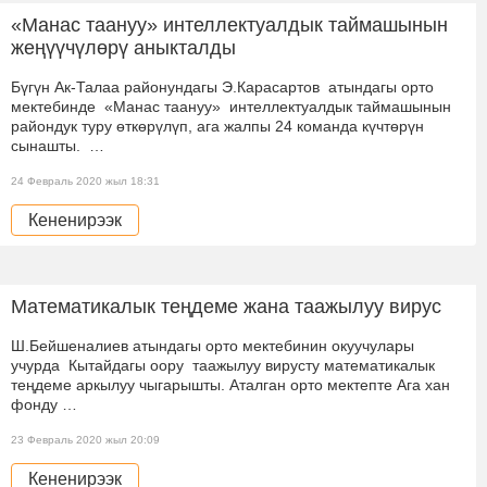
«Манас таануу» интеллектуалдык таймашынын
жеңүүчүлөрү аныкталды
Бүгүн Ак-Талаа районундагы Э.Карасартов атындагы орто
мектебинде «Манас таануу» интеллектуалдык таймашынын
райондук туру өткөрүлүп, ага жалпы 24 команда күчтөрүн
сынашты. …
24 Февраль 2020 жыл 18:31
Кененирээк
Математикалык теңдеме жана таажылуу вирус
Ш.Бейшеналиев атындагы орто мектебинин окуучулары
учурда Кытайдагы оору таажылуу вирусту математикалык
теңдеме аркылуу чыгарышты. Аталган орто мектепте Ага хан
фонду …
23 Февраль 2020 жыл 20:09
Кененирээк