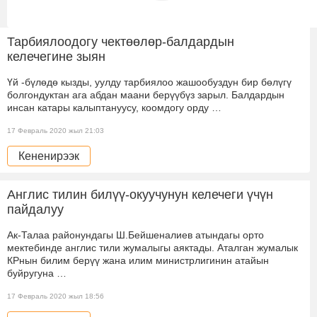
Тарбиялоодогу чектөөлөр-балдардын
келечегине зыян
Үй -бүлөдө кызды, уулду тарбиялоо жашообуздун бир бөлүгү
болгондуктан ага абдан маани берүүбүз зарыл. Балдардын
инсан катары калыптануусу, коомдогу орду …
17 Февраль 2020 жыл 21:03
Кененирээк
Англис тилин билүү-окуучунун келечеги үчүн
пайдалуу
Ак-Талаа районундагы Ш.Бейшеналиев атындагы орто
мектебинде англис тили жумалыгы аяктады. Аталган жумалык
КРнын билим берүү жана илим министрлигинин атайын
буйругуна …
17 Февраль 2020 жыл 18:56