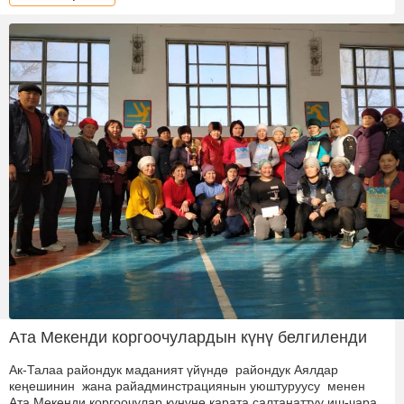
Ата Мекенди коргоочулардын күнү белгиленди
Ак-Талаа райондук маданият үйүндө райондук Аялдар
кеңешинин жана райадминстрациянын уюштуруусу менен
Ата Мекенди коргоочулар күнүнө карата салтанаттуу иш-чара