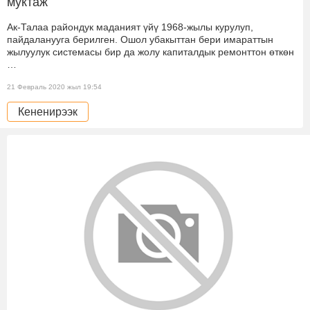
муктаж
Ак-Талаа райондук маданият үйү 1968-жылы курулуп,
пайдаланууга берилген. Ошол убакыттан бери имараттын
жылуулук системасы бир да жолу капиталдык ремонттон өткөн
…
21 Февраль 2020 жыл 19:54
Кененирээк