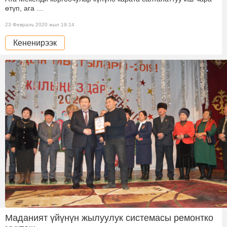
өтүп, ага …
23 Февраль 2020 жыл 19:14
Кененирээк
Маданият үйүнүн жылуулук системасы ремонтко