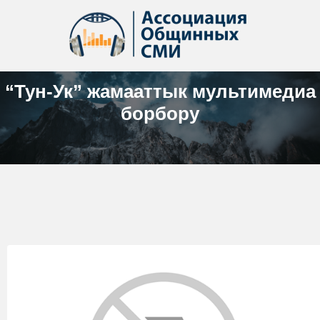
“Тун-Ук” жамааттык мультимедиа
борбору