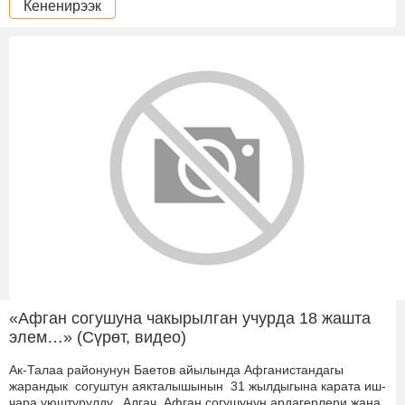
Кененирээк
«Афган согушуна чакырылган учурда 18 жашта
элем…» (Сүрөт, видео)
Ак-Талаа районунун Баетов айылында Афганистандагы
жарандык согуштун аякталышынын 31 жылдыгына карата иш-
чара уюштурулду. Алгач Афган согушунун ардагерлери жана