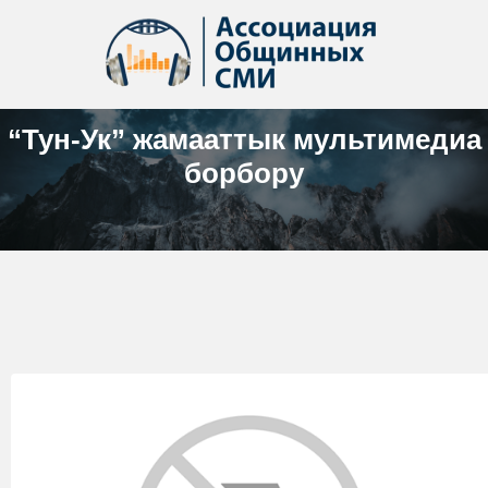
“Тун-Ук” жамааттык мультимедиа
борбору