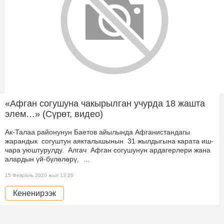
«Афган согушуна чакырылган учурда 18 жашта
элем…» (Сүрөт, видео)
Ак-Талаа районунун Баетов айылында Афганистандагы
жарандык согуштун аякталышынын 31 жылдыгына карата иш-
чара уюштурулду. Алгач Афган согушунун ардагерлери жана
алардын үй-бүлөлөрү, …
15 Февраль 2020 жыл 13:26
Кененирээк