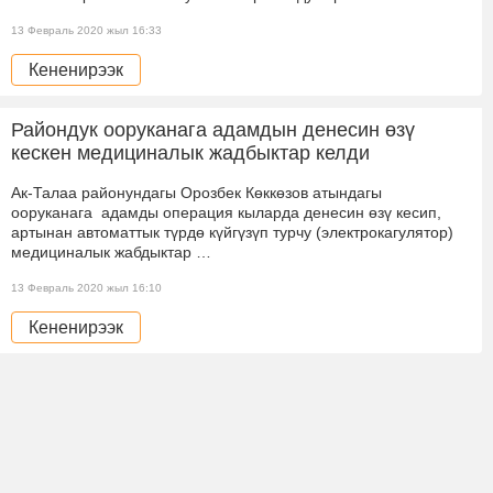
13 Февраль 2020 жыл 16:33
Кененирээк
Райондук ооруканага адамдын денесин өзү
кескен медициналык жадбыктар келди
Ак-Талаа районундагы Орозбек Көккөзов атындагы
ооруканага адамды операция кыларда денесин өзү кесип,
артынан автоматтык түрдө күйгүзүп турчу (электрокагулятор)
медициналык жабдыктар …
13 Февраль 2020 жыл 16:10
Кененирээк