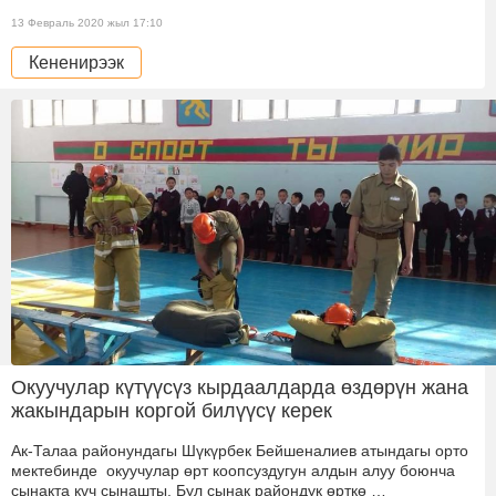
13 Февраль 2020 жыл 17:10
Кененирээк
Окуучулар күтүүсүз кырдаалдарда өздөрүн жана
жакындарын коргой билүүсү керек
Ак-Талаа районундагы Шүкүрбек Бейшеналиев атындагы орто
мектебинде окуучулар өрт коопсуздугун алдын алуу боюнча
сынакта күч сынашты. Бул сынак райондук өрткө …