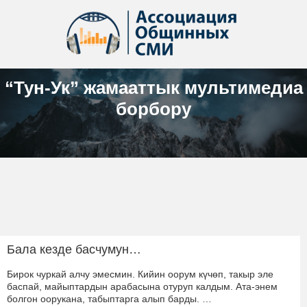
“Тун-Ук” жамааттык мультимедиа
борбору
Бала кезде басчумун…
Бирок чуркай алчу эмесмин. Кийин оорум күчөп, такыр эле
баспай, майыптардын арабасына отуруп калдым. Ата-энем
болгон оорукана, табыптарга алып барды. …