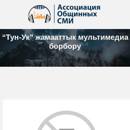
“Тун-Ук” жамааттык мультимедиа
борбору