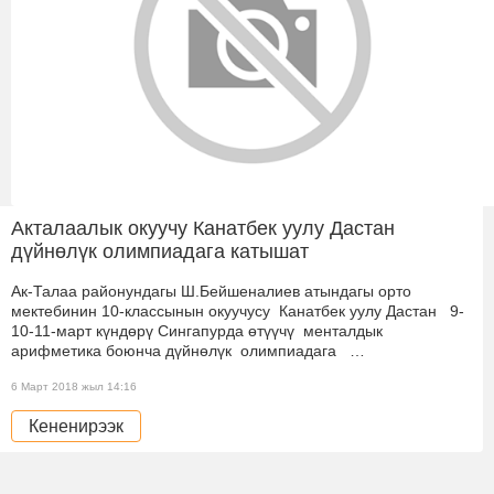
Акталаалык окуучу Канатбек уулу Дастан
дүйнөлүк олимпиадага катышат
Ак-Талаа районундагы Ш.Бейшеналиев атындагы орто
мектебинин 10-классынын окуучусу Канатбек уулу Дастан 9-
10-11-март күндөрү Сингапурда өтүүчү менталдык
арифметика боюнча дүйнөлүк олимпиадага …
6 Март 2018 жыл 14:16
Кененирээк