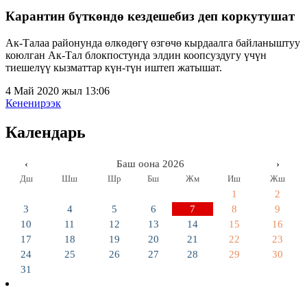
Карантин бүткөндө кездешебиз деп коркутушат
Ак-Талаа районунда өлкөдөгү өзгөчө кырдаалга байланыштуу
коюлган Ак-Тал блокпостунда элдин коопсуздугу үчүн
тиешелүү кызматтар күн-түн иштеп жатышат.
4 Май 2020 жыл 13:06
Кененирээк
Календарь
‹
Баш оона 2026
›
Дш
Шш
Шр
Бш
Жм
Иш
Жш
1
2
3
4
5
6
7
8
9
10
11
12
13
14
15
16
17
18
19
20
21
22
23
24
25
26
27
28
29
30
31