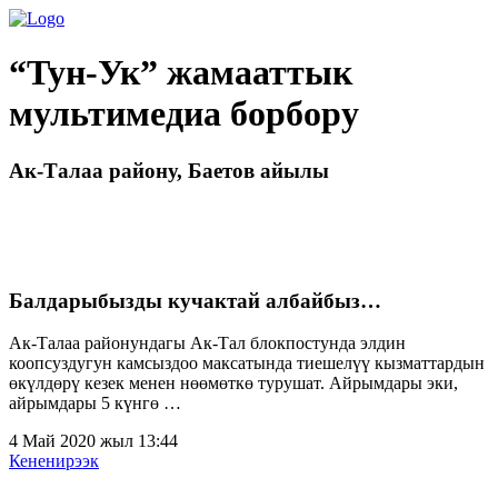
“Тун-Ук” жамааттык
мультимедиа борбору
Ак-Талаа району, Баетов айылы
Балдарыбызды кучактай албайбыз…
Ак-Талаа районундагы Ак-Тал блокпостунда элдин
коопсуздугун камсыздоо максатында тиешелүү кызматтардын
өкүлдөрү кезек менен нөөмөткө турушат. Айрымдары эки,
айрымдары 5 күнгө …
4 Май 2020 жыл 13:44
Кененирээк